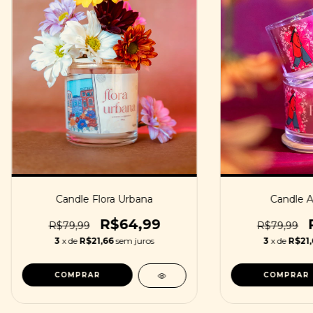
Candle Flora Urbana
Candle Au
R$64,99
R$79,99
R$79,99
3
x de
R$21,66
sem juros
3
x de
R$21,