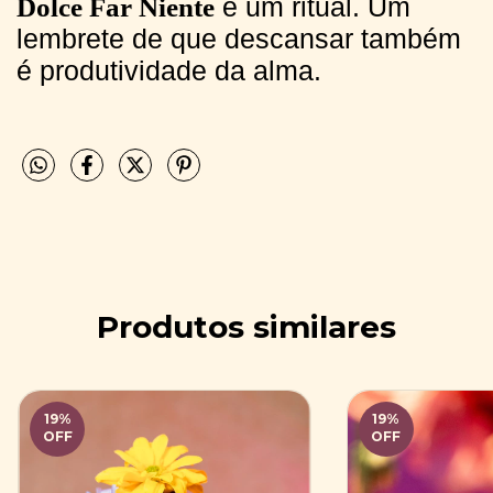
é um ritual. Um
Dolce Far Niente
lembrete de que descansar também
é produtividade da alma.
Produtos similares
19
%
19
%
OFF
OFF