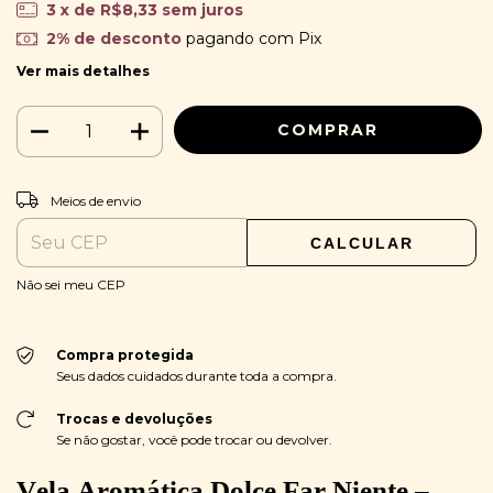
3
x de
R$8,33
sem juros
2% de desconto
pagando com Pix
Ver mais detalhes
ALTERAR CEP
Entregas para o CEP:
Meios de envio
CALCULAR
Não sei meu CEP
Compra protegida
Seus dados cuidados durante toda a compra.
Trocas e devoluções
Se não gostar, você pode trocar ou devolver.
Vela Aromática Dolce Far Niente –